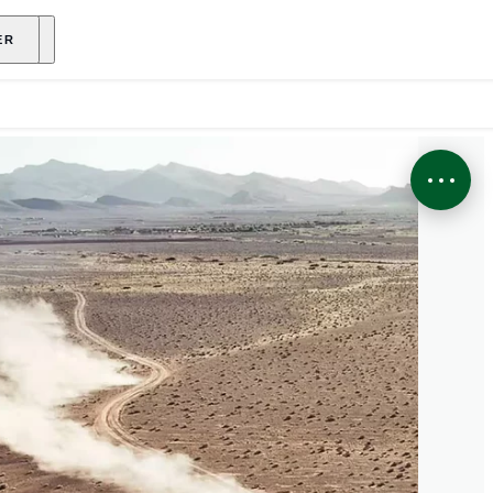
ENANT
ER