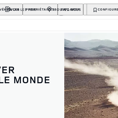
VOIR LES PRIX
TROUVEZ-NOUS
VÉHICULES
PROPRIÉTAIRES
EXPLORER
ACHETER MAINT
CONFIGUR
VER
 LE MONDE