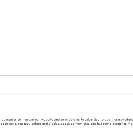
ulement. Les chiffres fournis sont issus des tests officiels du fabricant conformément à la
s informations, notamment prix, données techniques, valeurs d’émissions de CO2 et de consom
 vente dans le réseau de concessionnaires Land Rover en France. Ces données sont de plus s
er.fr peuvent ne pas ou ne plus être disponibles, en raison notamment de contraintes de pro
 invitons à contacter le concessionnaire Land Rover de votre choix.
r computer to improve our website and to enable us to advertise to you those product
y been sent. You may delete and block all cookies from this site but some elements ma
mi-conducteurs affecte actuellement les spécifications de construction des véhicules, la dis
ter entièrement les spécifications actuelles des caractéristiques, des options, des garnitu
clairé.