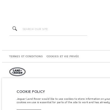
TERMES ET CONDITIONS
COOKIES ET VIE PRIVÉE
Johnston & Cie, 218 Rue A Ohlen, Portes de Fer, Noumea. Image à titre indicatif se
atteinte lors de ces tests, et ces chiffres n'ont qu'une valeur de comparaison. Le
données à titre indicatif, et s’appliquent aux véhicules en stock disponibles à la
COOKIE POLICY
modèles, équipements ou finitions figurant dans le configurateur et le site landrov
les prix indiqués. Pour obtenir des informations précises et actualisées, nous vous
Jaguar Land Rover would like to use cookies to store information on you
cookies we use is essential for parts of the site to work and has alread
Note importante sur l'imagerie et les spécifications.
La pénurie mondiale de se
dynamique et, par conséquent, l'imagerie utilisée sur le site Web peut ne pas reflé
vous confirmer les restrictions actuelles afin de vous permettre de faire un choix é