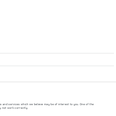
 législation de l'UE. La consommation réelle d'un véhicule peut différer de celle
mation et visuels présentés sur le configurateur et le site landrover.fr sont
usceptibles d'évoluer, suite à d’éventuels changements d’homologation. Certains
duction. Les coûts liés à l’établissement de la carte grise ne sont pas inclus dans
s and services which we believe may be of interest to you. One of the
y not work correctly.
ponibilité des options et les délais de construction. Il s'agit d'une situation très
res et des couleurs. Veuillez consulter votre concessionnaire qui sera en mesure de