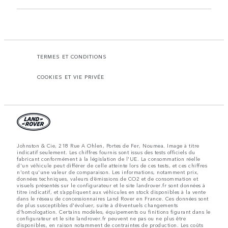
TERMES ET CONDITIONS
COOKIES ET VIE PRIVÉE
Johnston & Cie, 218 Rue A Ohlen, Portes de Fer, Noumea. Image à titre
indicatif seulement. Les chiffres fournis sont issus des tests officiels du
fabricant conformément à la législation de l'UE. La consommation réelle
d'un véhicule peut différer de celle atteinte lors de ces tests, et ces chiffres
n'ont qu'une valeur de comparaison. Les informations, notamment prix,
données techniques, valeurs d’émissions de CO2 et de consommation et
visuels présentés sur le configurateur et le site landrover.fr sont données à
titre indicatif, et s’appliquent aux véhicules en stock disponibles à la vente
dans le réseau de concessionnaires Land Rover en France. Ces données sont
de plus susceptibles d'évoluer, suite à d’éventuels changements
d’homologation. Certains modèles, équipements ou finitions figurant dans le
configurateur et le site landrover.fr peuvent ne pas ou ne plus être
disponibles, en raison notamment de contraintes de production. Les coûts