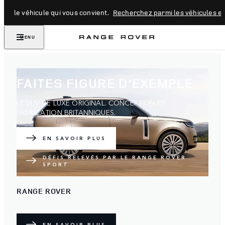
vez le véhicule qui vous convient.
Recherchez parmi les véhicules en
MENU
FAITES FIGURE D’EXEMPLE
LE SUV DE LUXE ORIGINAL. CONCEPTION ET
FABRICATION BRITANNIQUES.
EN SAVOIR PLUS
DÉFIS RELEVÉS PAR LE RANGE ROVER
SPORT
RANGE ROVER
EN SAVOIR PLUS