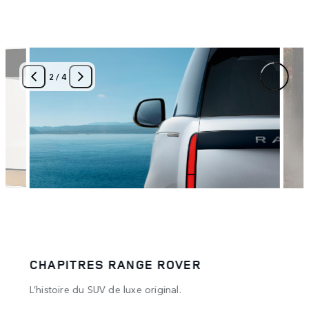
3
/
4
OVER
LA MAISON RANGE ROVER
al.
Des expériences exclusives dans des lieu
monde entier. Soyez parmi les premières 