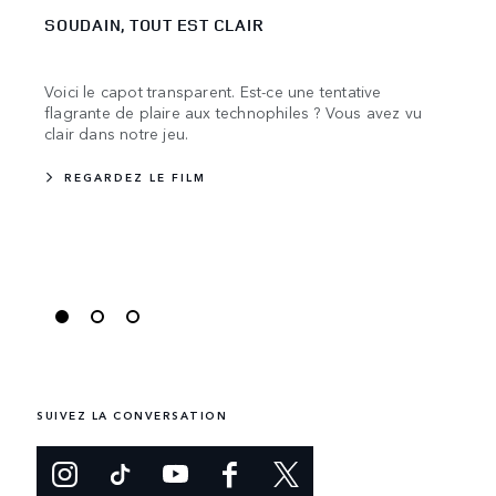
SOUDAIN, TOUT EST CLAIR
L'A
Voici le capot transparent. Est-ce une tentative
La c
flagrante de plaire aux technophiles ? Vous avez vu
de no
clair dans notre jeu.
l'ave
REGARDEZ LE FILM
RE
SUIVEZ LA CONVERSATION