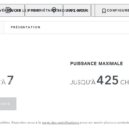
VOIR LES PRIX
TROUVEZ-NOUS
VÉHICULES
PROPRIÉTAIRES
EXPLORER
ACHETER MAINT
CONFIGUR
PRÉSENTATION
PUISSANCE MAXIMALE
7
425
ESSAIRE, ALLEZ OÙ VOUS VOULEZ.
’À
JUSQU’À
C
SPONIBLE.
LERIE
modèles. Reportez-vous à la
page des spécifications
pour en savoir plus ou contact