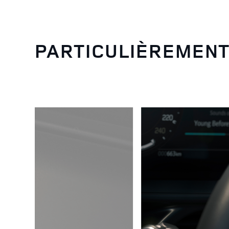
PARTICULIÈREMEN
2
/
6