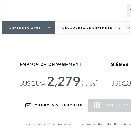
DEFENDER 27MY
DÉCOUVREZ LE DEFENDER 110
DEFENDER 110
ESPACE DE CHARGEMENT
SIÈGES
2,279
*
PARTEZ À L’AVENTURE AVEC TOUT LE NÉC
JUSQU’À
litres
JUSQU
LE DEFENDER VERTEX EST DÉSORMAIS DI
TENEZ-MOI INFORMÉ
VOIR LA GA
Les chiffres indiqués correspondent aux spécifications de différents 