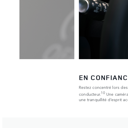
EN CONFIANC
système
Restez concentré lors des 
frir une
10
conducteur.
Une caméra 
if en
une tranquillité d’esprit 