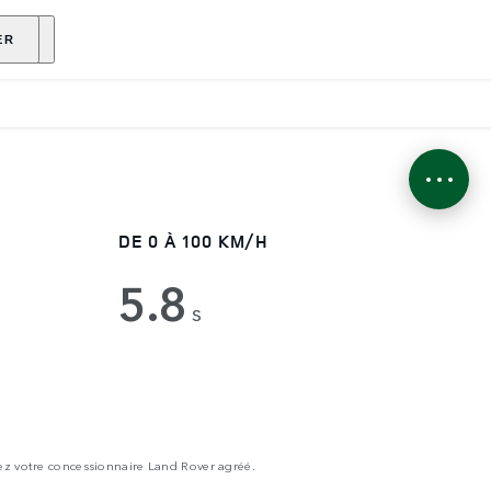
ENANT
ER
DE 0 À 100 KM/H
5.8
H
s
ez votre concessionnaire Land Rover agréé.