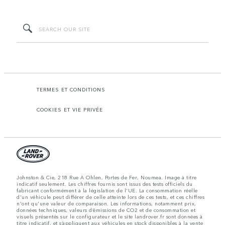
TERMES ET CONDITIONS
COOKIES ET VIE PRIVÉE
Johnston & Cie, 218 Rue A Ohlen, Portes de Fer, Noumea. Image à titre
indicatif seulement. Les chiffres fournis sont issus des tests officiels du
fabricant conformément à la législation de l'UE. La consommation réelle
d'un véhicule peut différer de celle atteinte lors de ces tests, et ces chiffres
n'ont qu'une valeur de comparaison. Les informations, notamment prix,
données techniques, valeurs d’émissions de CO2 et de consommation et
visuels présentés sur le configurateur et le site landrover.fr sont données à
titre indicatif, et s’appliquent aux véhicules en stock disponibles à la vente