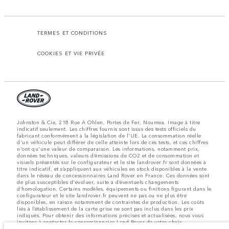
TERMES ET CONDITIONS
COOKIES ET VIE PRIVÉE
Johnston & Cie, 218 Rue A Ohlen, Portes de Fer, Noumea. Image à titre
indicatif seulement. Les chiffres fournis sont issus des tests officiels du
fabricant conformément à la législation de l'UE. La consommation réelle
d'un véhicule peut différer de celle atteinte lors de ces tests, et ces chiffres
n'ont qu'une valeur de comparaison. Les informations, notamment prix,
données techniques, valeurs d’émissions de CO2 et de consommation et
visuels présentés sur le configurateur et le site landrover.fr sont données à
titre indicatif, et s’appliquent aux véhicules en stock disponibles à la vente
dans le réseau de concessionnaires Land Rover en France. Ces données sont
de plus susceptibles d'évoluer, suite à d’éventuels changements
d’homologation. Certains modèles, équipements ou finitions figurant dans le
configurateur et le site landrover.fr peuvent ne pas ou ne plus être
disponibles, en raison notamment de contraintes de production. Les coûts
liés à l’établissement de la carte grise ne sont pas inclus dans les prix
indiqués. Pour obtenir des informations précises et actualisées, nous vous
invitons à contacter le concessionnaire Land Rover de votre choix.