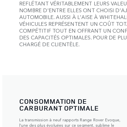
REFLÉTANT VÉRITABLEMENT LEURS VALEUR
NOMBRE D'ENTRE ELLES ONT CHOISI D'A
AUTOMOBILE. AUSSI À L'AISE À WHITEHA
VÉHICULES REPRÉSENTENT UN COÛT TOT
COMPÉTITIF TOUT EN OFFRANT UN CON
DES CAPACITÉS OPTIMALES. POUR DE PL
CHARGÉ DE CLIENTÈLE.
CONDUITE PLUS SEREINE
Le système Adaptive Dynamics analyse les mouvements
du véhicule plus de 500 fois par seconde et réagit
presque instantanément aux sollicitations du conducteur