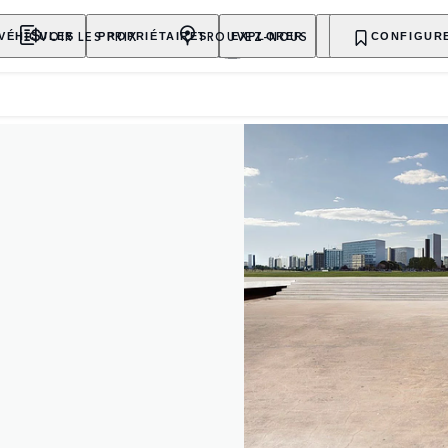
VOIR LES PRIX
TROUVEZ-NOUS
VÉHICULES
PROPRIÉTAIRES
EXPLORER
ACHETER MAINT
CONFIGUR