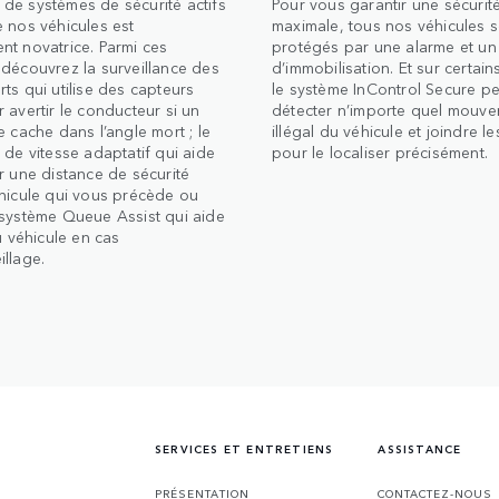
de systèmes de sécurité actifs
Pour vous garantir une sécurit
 nos véhicules est
maximale, tous nos véhicules 
nt novatrice. Parmi ces
protégés par une alarme et un
découvrez la surveillance des
d’immobilisation. Et sur certai
ts qui utilise des capteurs
le système InControl Secure pe
 avertir le conducteur si un
détecter n’importe quel mouv
e cache dans l’angle mort ; le
illégal du véhicule et joindre le
 de vitesse adaptatif qui aide
pour le localiser précisément.
r une distance de sécurité
éhicule qui vous précède ou
 système Queue Assist qui aide
du véhicule en cas
llage.
SERVICES ET ENTRETIENS
ASSISTANCE
PRÉSENTATION
CONTACTEZ-NOUS