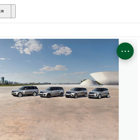
ENANT
ER