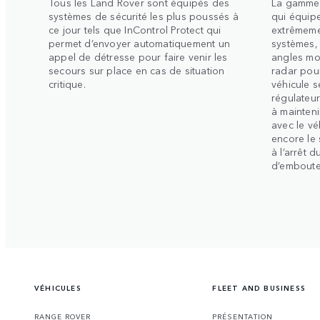
Tous les Land Rover sont équipés des
La gamme 
systèmes de sécurité les plus poussés à
qui équipe
ce jour tels que InControl Protect qui
extrêmeme
permet d’envoyer automatiquement un
systèmes, 
appel de détresse pour faire venir les
angles mor
secours sur place en cas de situation
radar pour
critique.
véhicule s
régulateur
à mainteni
avec le v
encore le
à l’arrêt 
d’emboutei
VÉHICULES
FLEET AND BUSINESS
RANGE ROVER
PRÉSENTATION