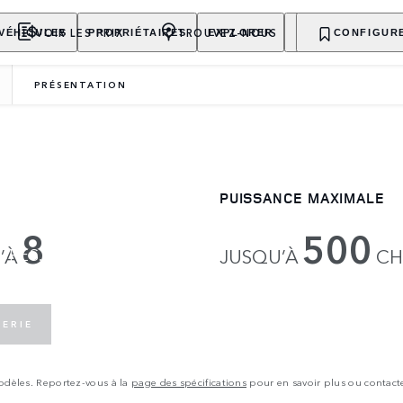
VOIR LES PRIX
TROUVEZ-NOUS
VÉHICULES
PROPRIÉTAIRES
EXPLORER
ACHETER MAINT
CONFIGUR
PRÉSENTATION
PUISSANCE MAXIMALE
8
500
URES.
’À
JUSQU’À
C
SPONIBLE.
LERIE
modèles. Reportez-vous à la
page des spécifications
pour en savoir plus ou contact