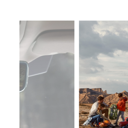
5
/
6