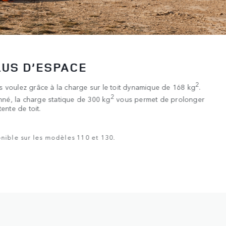
S L’AVENTURE
eau en toute confiance avec une profondeur de gué maximale de
amique 3D du Defender affiche la profondeur de l’eau tout en
4
trée et de sortie optimaux.