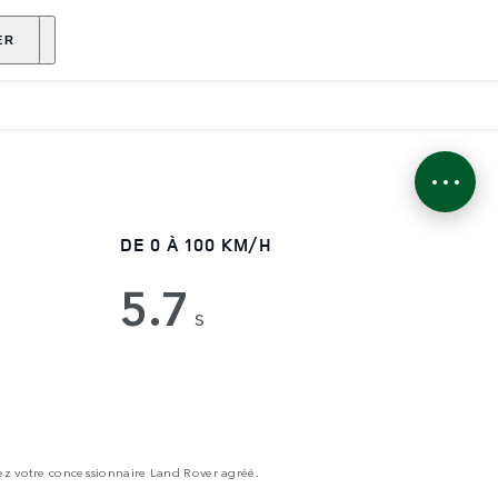
ENANT
ER
DE 0 À 100 KM/H
5.7
H
s
ez votre concessionnaire Land Rover agréé.