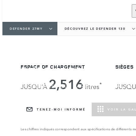
DEFENDER 27MY
DÉCOUVREZ LE DEFENDER 130
DEFENDER 130
ESPACE DE CHARGEMENT
SIÈGES
2,516
*
DE L’ESPACE POUR PARTAGER VOS AVENT
JUSQU’À
litres
JUSQU
LE DEFENDER VERTEX EST DÉSORMAIS DI
TENEZ-MOI INFORMÉ
VOIR LA GA
Les chiffres indiqués correspondent aux spécifications de différents 