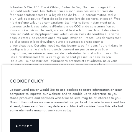
Johnston & Cie, 218 Rue A Ohlen, Portes de Fer, Noumea. Image à titre
indicatif seulement. Les chiffres fournis sont issus des tests officiels du
fabricant conformément à la législation de l'UE. La consommation réelle
d'un véhicule peut différer de celle atteinte lors de ces tests, et ces chiffres
n'ont qu'une valeur de comparaison. Les informations, notamment prix,
données techniques, valeurs d’émissions de CO2 et de consommation et
visuels présentés sur le configurateur et le site landrover.fr sont données à
titre indicatif, et s’appliquent aux véhicules en stock disponibles à la vente
dans le réseau de concessionnaires Land Rover en France. Ces données sont
de plus susceptibles d'évoluer, suite à d’éventuels changements
d’homologation. Certains modèles, équipements ou finitions figurant dans le
configurateur et le site landrover.fr peuvent ne pas ou ne plus être
disponibles, en raison notamment de contraintes de production. Les coûts
liés à l’établissement de la carte grise ne sont pas inclus dans les prix
indiqués. Pour obtenir des informations précises et actualisées, nous vous
invitons à contacter le concessionnaire Land Rover de votre choix.
Note importante sur l'imagerie et les spécifications.
La pénurie
mondiale de semi-conducteurs affecte actuellement les spécifications de
construction des véhicules, la disponibilité des options et les délais de
COOKIE POLICY
construction. Il s'agit d'une situation très dynamique et, par conséquent,
l'imagerie utilisée sur le site Web peut ne pas refléter entièrement les
Jaguar Land Rover would like to use cookies to store information on your
spécifications actuelles des caractéristiques, des options, des garnitures et
computer to improve our website and to enable us to advertise to you
des couleurs. Veuillez consulter votre concessionnaire qui sera en mesure de
those products and services which we believe may be of interest to you.
vous confirmer les restrictions actuelles afin de vous permettre de faire un
One of the cookies we use is essential for parts of the site to work and has
choix éclairé.
already been sent. You may delete and block all cookies from this site but
some elements may not work correctly.
Les poids indiqués correspondent à des spécifications de véhicule standard.
Les accessoires et autres éléments montés après le point de fabrication
affecteront la charge utile. Assurez-vous que le poids total en charge du
véhicule, les charges maximales par essieu et la charge utile ne sont pas
dépassés lorsque vous chargez des accessoires, des occupants, des liquides
ACCEPT
et des carburants.