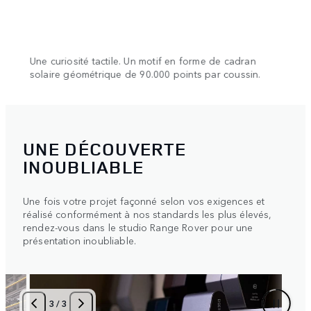
vée
Une curiosité tactile. Un motif en forme de cadran
Une d
solaire géométrique de 90.000 points par coussin.
blanc
UNE DÉCOUVERTE
INOUBLIABLE
Une fois votre projet façonné selon vos exigences et
réalisé conformément à nos standards les plus élevés,
rendez-vous dans le studio Range Rover pour une
présentation inoubliable.
1
/
3