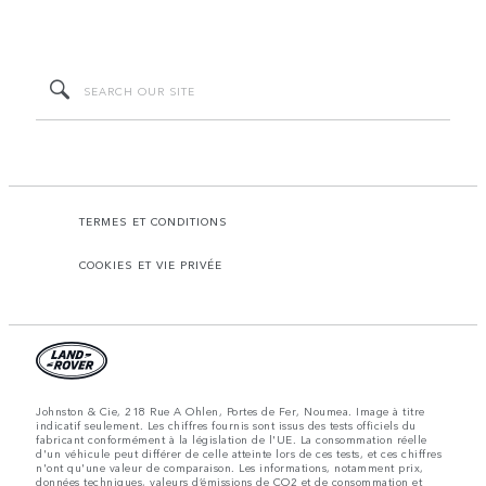
TERMES ET CONDITIONS
COOKIES ET VIE PRIVÉE
Johnston & Cie, 218 Rue A Ohlen, Portes de Fer, Noumea. Image à titre
indicatif seulement. Les chiffres fournis sont issus des tests officiels du
fabricant conformément à la législation de l'UE. La consommation réelle
d'un véhicule peut différer de celle atteinte lors de ces tests, et ces chiffres
n'ont qu'une valeur de comparaison. Les informations, notamment prix,
données techniques, valeurs d’émissions de CO2 et de consommation et