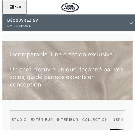
TROUVEZ UN CONCESSIONNAIRE
MENU
DÉCOUVREZ SV
SV BESPOKE
Incomparable. Une création exclusive..
Un chef-d’œuvre unique, façonné par vos
soins, guidé par nos experts en
conception.
STUDIO
EXTÉRIEUR
INTÉRIEUR
COLLECTION
INSPIRATIO