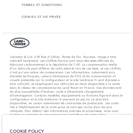
TERMES ET CONDITIONS
COOKIES ET VIE PRIVÉE
Johnston & Cie, 218 Rue A Ohlen, Portes de Fer, Noumea. Image à titre
indicatif seulement. Les chiffres fournis sont issus des tests officiels du
fabricant conformément à la législation de l'UE. La consommation réelle
d'un véhicule peut différer de celle atteinte lors de ces tests, et ces chiffres
n'ont qu'une valeur de comparaison. Les informations, notamment prix,
données techniques, valeurs d’émissions de CO2 et de consommation et
visuels présentés sur le configurateur et le site landrover.fr sont données à
titre indicatif, et s’appliquent aux véhicules en stock disponibles à la vente
dans le réseau de concessionnaires Land Rover en France. Ces données sont
de plus susceptibles d'évoluer, suite à d’éventuels changements
d’homologation. Certains modèles, équipements ou finitions figurant dans le
configurateur et le site landrover.fr peuvent ne pas ou ne plus être
disponibles, en raison notamment de contraintes de production. Les coûts
liés à l’établissement de la carte grise ne sont pas inclus dans les prix
indiqués. Pour obtenir des informations précises et actualisées, nous vous
invitons à contacter le concessionnaire Land Rover de votre choix.
Note importante sur l'imagerie et les spécifications.
La pénurie
mondiale de semi-conducteurs affecte actuellement les spécifications de
construction des véhicules, la disponibilité des options et les délais de
COOKIE POLICY