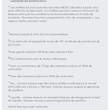
±
Les chiffres fournis sont des données NEDC calculées à partir des
tests officiels du fabricant. Les chiffres peuvent varier en fonction de
facteurs tels que les conditions environnementales et le style de
conduite. Données fournies uniquement à titre de comparaison. Les
valeurs réelles peuvent varier.
*
Mesuré jusqu’à la vitre du toit panoramique.
‡
Si le véhicule est équipé de roues de 18’’, la vitesse de pointe est de
221 km/h.
⬧
Avec grand réservoir. 54 litres avec réservoir Éco.
‡‡
En combinaison avec le moteur électrique.
△
Avec un conducteur de 75 kg, des réservoirs pleins et 90 % de
carburant.
▲
Avec des réservoirs pleins et 90 % de carburant.
✧
Sec : volume mesuré avec des blocs solides conformes à la norme
VDA (200 mm x 50 mm x 100 mm). Volume mesuré jusqu’à la garniture
de pavillon.
✦
Liquide : volume mesuré en simulant l’espace de chargement rempli
de liquide. Volume mesuré jusqu’à la garniture de pavillon.
†With tow eye cover removed.