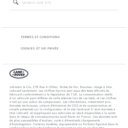
TERMES ET CONDITIONS
COOKIES ET VIE PRIVÉE
Johnston & Cie, 218 Rue A Ohlen, Portes de Fer, Noumea. Image à titre
indicatif seulement. Les chiffres fournis sont issus des tests officiels du
fabricant conformément à la législation de l'UE. La consommation réelle
d'un véhicule peut différer de celle atteinte lors de ces tests, et ces chiffres
n'ont qu'une valeur de comparaison. Les informations, notamment prix,
données techniques, valeurs d’émissions de CO2 et de consommation et
visuels présentés sur le configurateur et le site landrover.fr sont données à
titre indicatif, et s’appliquent aux véhicules en stock disponibles à la vente
dans le réseau de concessionnaires Land Rover en France. Ces données sont
de plus susceptibles d'évoluer, suite à d’éventuels changements
d’homologation. Certains modèles, équipements ou finitions figurant dans le
configurateur et le site landrover.fr peuvent ne pas ou ne plus être