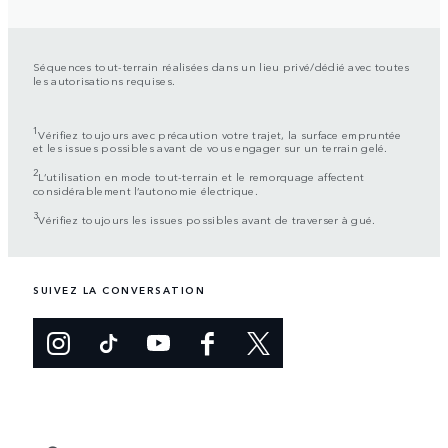
Séquences tout-terrain réalisées dans un lieu privé/dédié avec toutes
les autorisations requises.
1
Vérifiez toujours avec précaution votre trajet, la surface empruntée
et les issues possibles avant de vous engager sur un terrain gelé.
2
L’utilisation en mode tout-terrain et le remorquage affectent
considérablement l’autonomie électrique.
3
Vérifiez toujours les issues possibles avant de traverser à gué.
SUIVEZ LA CONVERSATION