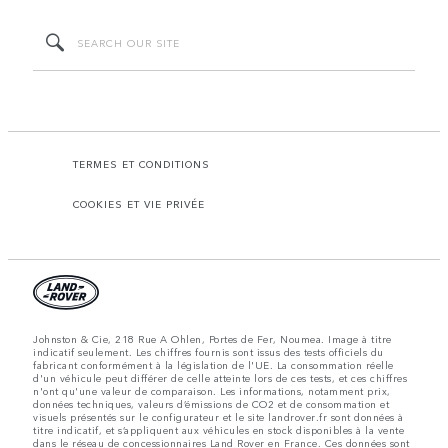
TERMES ET CONDITIONS
COOKIES ET VIE PRIVÉE
Johnston & Cie, 218 Rue A Ohlen, Portes de Fer, Noumea. Image à titre
indicatif seulement. Les chiffres fournis sont issus des tests officiels du
fabricant conformément à la législation de l'UE. La consommation réelle
d'un véhicule peut différer de celle atteinte lors de ces tests, et ces chiffres
n'ont qu'une valeur de comparaison. Les informations, notamment prix,
données techniques, valeurs d’émissions de CO2 et de consommation et
visuels présentés sur le configurateur et le site landrover.fr sont données à
titre indicatif, et s’appliquent aux véhicules en stock disponibles à la vente
dans le réseau de concessionnaires Land Rover en France. Ces données sont