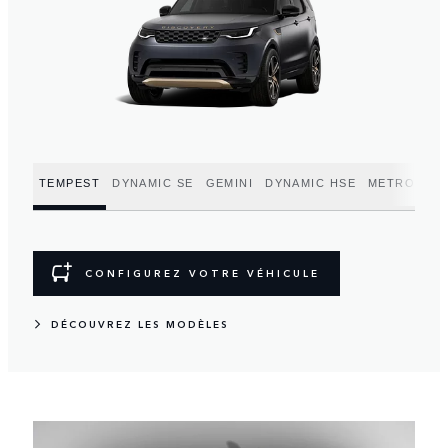
TEMPEST
DYNAMIC SE
GEMINI
DYNAMIC HSE
METROPOLI
CONFIGUREZ VOTRE VÉHICULE
DÉCOUVREZ LES MODÈLES