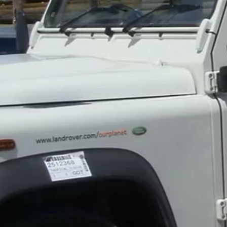
PROPRIÉTAIRES
VENTE DIPLOMATIQUES
PRÉSENTATION
OUTILS D'ACHAT
MISES À JOUR LOGICIELL
PARCOUREZ L'INVENTAIRE
GUIDES D'UTILISATION
COLLECTION LAND ROVER
OFFRES VÉHICULES NEUFS
RÉSERVEZ UN ESSAI
TENEZ-MOI AU COURANT
RECHERCHEZ UN CONCESSIONNAIRE