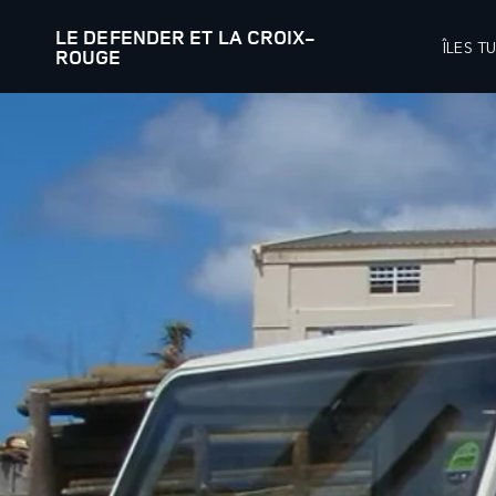
LE DEFENDER ET LA CROIX-
ÎLES T
ROUGE
L’UNIVERS DEFENDER
ENGAGEMENT
RED 
VÉHICULES
FLEET AND BUSINESS
RANGE ROVER
PRÉSENTATION
DEFENDER
VÉHICULES SPÉCIAUX
DISCOVERY
VENTES AUX DIPLOMATE
CONFIGUREZ VOTRE VÉHICULE