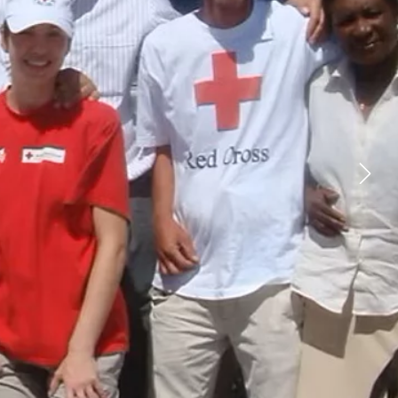
YOUTUBE
FACEBOOK
X