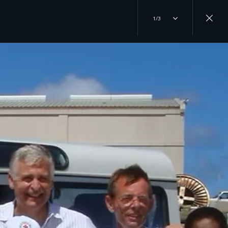
1/3
ENANT
ER
EXPÉRIENCES
SUIVEZ LA CONVERSATION
PRÉSENTATION
INSTAGRAM
VOYAGEZ
ROVER
TIKTOK