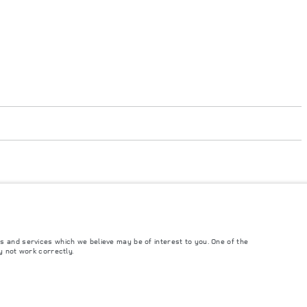
 législation de l'UE. La consommation réelle d'un véhicule peut différer de celle
mation et visuels présentés sur le configurateur et le site landrover.fr sont
usceptibles d'évoluer, suite à d’éventuels changements d’homologation. Certains
duction. Les coûts liés à l’établissement de la carte grise ne sont pas inclus dans
s and services which we believe may be of interest to you. One of the
y not work correctly.
ponibilité des options et les délais de construction. Il s'agit d'une situation très
res et des couleurs. Veuillez consulter votre concessionnaire qui sera en mesure de
ile. Assurez-vous que le poids total en charge du véhicule, les charges maximales