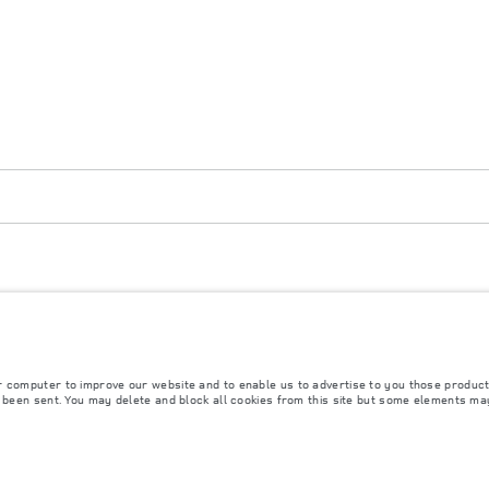
ulement. Les chiffres fournis sont issus des tests officiels du fabricant conformément à la
s informations, notamment prix, données techniques, valeurs d’émissions de CO2 et de consom
 vente dans le réseau de concessionnaires Land Rover en France. Ces données sont de plus s
er.fr peuvent ne pas ou ne plus être disponibles, en raison notamment de contraintes de pro
 invitons à contacter le concessionnaire Land Rover de votre choix.
r computer to improve our website and to enable us to advertise to you those product
y been sent. You may delete and block all cookies from this site but some elements ma
mi-conducteurs affecte actuellement les spécifications de construction des véhicules, la dis
ter entièrement les spécifications actuelles des caractéristiques, des options, des garnitu
clairé.
cessoires et autres éléments montés après le point de fabrication affecteront la charge ut
ires, des occupants, des liquides et des carburants.