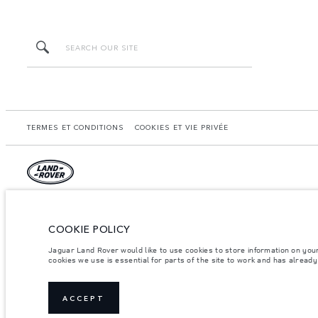
TERMES ET CONDITIONS
COOKIES ET VIE PRIVÉE
Johnston & Cie, 218 Rue A Ohlen, Portes de Fer, Noumea. Image à titre indicatif se
atteinte lors de ces tests, et ces chiffres n'ont qu'une valeur de comparaison. Le
données à titre indicatif, et s’appliquent aux véhicules en stock disponibles à la
COOKIE POLICY
modèles, équipements ou finitions figurant dans le configurateur et le site landrov
les prix indiqués. Pour obtenir des informations précises et actualisées, nous vous
Jaguar Land Rover would like to use cookies to store information on you
cookies we use is essential for parts of the site to work and has alread
Note importante sur l'imagerie et les spécifications.
La pénurie mondiale de se
dynamique et, par conséquent, l'imagerie utilisée sur le site Web peut ne pas reflé
vous confirmer les restrictions actuelles afin de vous permettre de faire un choix é
Les poids indiqués correspondent à des spécifications de véhicule standard. Les ac
ACCEPT
par essieu et la charge utile ne sont pas dépassés lorsque vous chargez des accesso