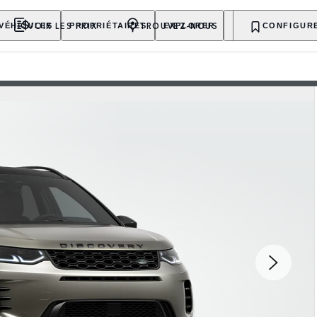
VOIR LES PRIX
TROUVEZ-NOUS
VÉHICULES
PROPRIÉTAIRES
EXPLORER
ACHETER MAINT
CONFIGUR