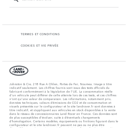
TERMES ET CONDITIONS
COOKIES ET VIE PRIVÉE
Johnston & Cie, 218 Rue A Ohlen, Portes de Fer, Noumea. Image à titre
indicatif seulement. Les chiffres fournis sont issus des tests officiels du
fabricant conformément à la législation de l'UE. La consommation réelle
d'un véhicule peut différer de celle atteinte lors de ces tests, et ces chiffres
n'ont qu'une valeur de comparaison. Les informations, notamment prix,
données techniques, valeurs d’émissions de CO2 et de consommation et
visuels présentés sur le configurateur et le site landrover.fr sont données à
titre indicatif, et s’appliquent aux véhicules en stock disponibles à la vente
dans le réseau de concessionnaires Land Rover en France. Ces données sont
de plus susceptibles d'évoluer, suite à d’éventuels changements
d’homologation. Certains modèles, équipements ou finitions figurant dans le
configurateur et le site landrover.fr peuvent ne pas ou ne plus être