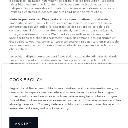
disponibles, en raison notamment de contraintes de production. Les coûts
liés à l’établissement de la carte grise ne sont pas inclus dans les prix
indiqués. Pour obtenir des informations précises et actualisées, nous vous
invitons à contacter le concessionnaire Land Rover de votre choix.
Note importante sur l'imagerie et les spécifications.
La pénurie
mondiale de semi-conducteurs affecte actuellement les spécifications de
construction des véhicules, la disponibilité des options et les délais de
construction. Il s'agit d'une situation très dynamique et, par conséquent,
l'imagerie utilisée sur le site Web peut ne pas refléter entièrement les
spécifications actuelles des caractéristiques, des options, des garnitures et
des couleurs. Veuillez consulter votre concessionnaire qui sera en mesure de
vous confirmer les restrictions actuelles afin de vous permettre de faire un
choix éclairé.
Les poids indiqués correspondent à des spécifications de véhicule standard.
Les accessoires et autres éléments montés après le point de fabrication
affecteront la charge utile. Assurez-vous que le poids total en charge du
véhicule, les charges maximales par essieu et la charge utile ne sont pas
dépassés lorsque vous chargez des accessoires, des occupants, des liquides
et des carburants.
COOKIE POLICY
Jaguar Land Rover would like to use cookies to store information on your
computer to improve our website and to enable us to advertise to you
those products and services which we believe may be of interest to you.
XPF 11,990,000
One of the cookies we use is essential for parts of the site to work and has
already been sent. You may delete and block all cookies from this site but
some elements may not work correctly.
CONTACTEZ-NOUS
ACCEPT