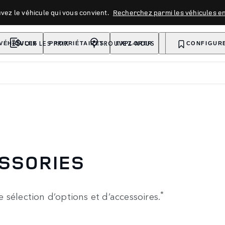
vez le véhicule qui vous convient.
Recherchez parmi les véhicules en
VOIR LES PRIX
TROUVEZ-NOUS
VÉHICULES
PROPRIÉTAIRES
EXPLORER
ACHETER MAINT
CONFIGUR
S
ESSORIES
*
sélection d’options et d’accessoires.