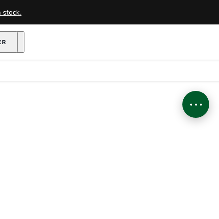
 stock.
ENANT
ER