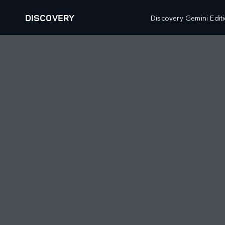
DISCOVERY
Discovery Gemini Editi
VÉHICULES
FLEET AND BUSINESS
RANGE ROVER
PRÉSENTATION
DEFENDER
VÉHICULES SPÉCIAUX
DISCOVERY
VENTES AUX DIPLOMATE
CONFIGUREZ VOTRE VÉHICULE
PROPRIÉTAIRES
VENTE DIPLOMATIQUES
PRÉSENTATION